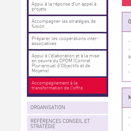
Appui à la réponse d'un appel à
projets
Accompagner les stratégies de
O
fusion
Préparer les coopérations inter-
-
associatives
-
Appui à l'élaboration et à la mise
a
en oeuvre du CPOM (Contrat
-
Pluriannuel d'Objectifs et de
Moyens)
-
Accompagnement à la
transformation de l'offre
M
ORGANISATION
-
RÉFÉRENCES CONSEIL ET
-
STRATÉGIE